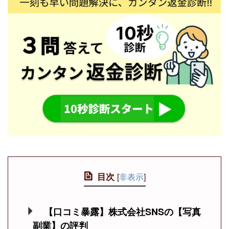
目次
[
非表示
]
【口コミ暴露】株式会社SNSの【写真
副業】の評判