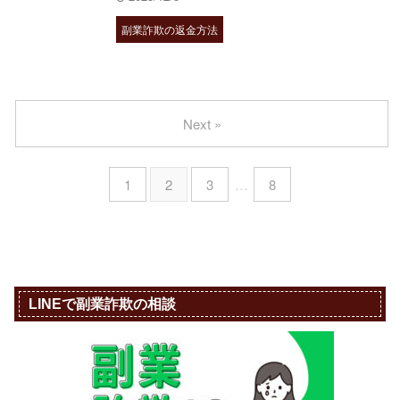
副業詐欺の返金方法
Next »
1
2
3
…
8
LINEで副業詐欺の相談